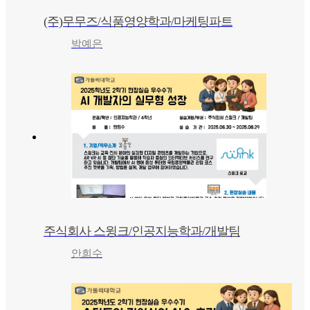
(주)무무즈/식품영양학과/마케팅파트
박예은
주식회사 스윙크/인공지능학과/개발팀
안희수