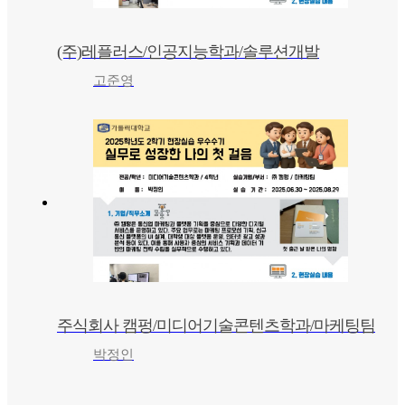
(주)레플러스/인공지능학과/솔루션개발
고준영
주식회사 캠펑/미디어기술콘텐츠학과/마케팅팀
박정인