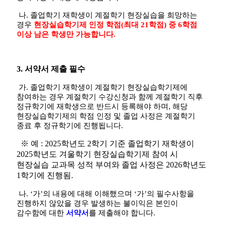
나
.
졸업학기 재학생이 계절학기 현장실습을 희망하는
경우
현장실습학기제 인정 학점
(
최대
21
학점
)
중
6
학점
이상 남은 학생만 가능합니다
.
3.
서약서 제출 필수
가
.
졸업학기 재학생이 계절학기 현장실습학기제에
참여하는 경우 계절학기 수강신청과 함께 계절학기 직후
정규학기에 재학생으로 반드시 등록해야 하며
,
해당
현장실습학기제의 학점 인정 및 졸업 사정은 계절학기
종료 후 정규학기에 진행됩니다
.
※
예
: 2025
학년도
2
학기 기준 졸업학기 재학생이
2025
학년도 겨울학기 현장실습학기제 참여 시
현장실습 교과목 성적 부여와 졸업 사정은
2026
학년도
1
학기에 진행됨
.
나
. ‘
가
’
의 내용에 대해 이해했으며
‘
가
’
의 필수사항을
진행하지 않았을 경우 발생하는 불이익은 본인이
감수함에 대한
서약서
를 제출해야 합니다
.