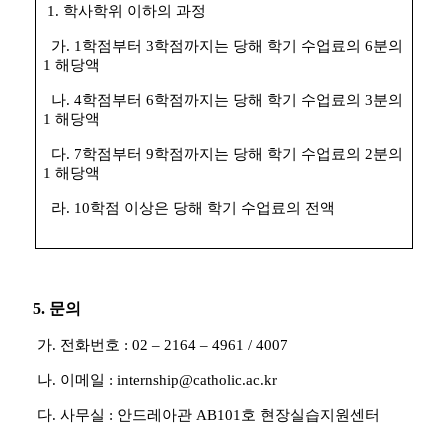
1.
학사학위 이하의 과정
가
. 1
학점부터
3
학점까지는 당해 학기 수업료의
6
분의
1
해당액
나
. 4
학점부터
6
학점까지는 당해 학기 수업료의
3
분의
1
해당액
다
. 7
학점부터
9
학점까지는 당해 학기 수업료의
2
분의
1
해당액
라
. 10
학점 이상은 당해 학기 수업료의 전액
5.
문의
가. 전화번호 : 02
–
2164
–
4961 / 4007
나. 이메일 : internship@catholic.ac.kr
다. 사무실 : 안드레아관 AB101호 현장실습지원센터