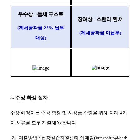
우수상
-
돌체 구스토
장려상
-
스탠리 퀜쳐
(
제세공과금
22%
납부
(
제세공과금 미납부
)
대상
)
3.
수상 확정 절차
수상 예정자는 수상 확정 및 시상품 수령을 위해 아래
4
가
지 서류를 모두 제출해야 합니다
.
가
.
제출방법
:
현장실습지원센터 이메일
(internship@cath