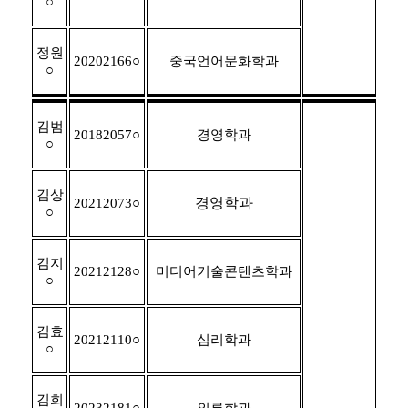
○
정원
20202166
○
중국언어문화학과
○
김범
20182057
○
경영학과
○
김상
경영학과
20212073
○
○
김지
20212128
○
미디어기술콘텐츠학과
○
김효
20212110
○
심리학과
○
김희
20232181
○
의류학과