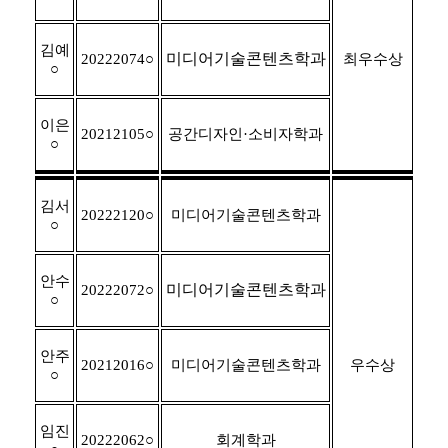
김예
미디어기술콘텐츠학과
최우수상
20222074
○
○
이은
20212105
○
공간디자인
·
소비자학과
○
김서
20222120
○
미디어기술콘텐츠학과
○
안수
미디어기술콘텐츠학과
20222072
○
○
안주
우수상
20212016
○
미디어기술콘텐츠학과
○
임진
20222062
○
회계학과