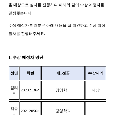
을 대상으로 심사를 진행하여 아래와 같이 수상 예정자를
결정했습니다
.
수상 예정자 여러분은 아래 내용을 잘 확인하고 수상 확정
절차를 진행해주세요
.
1.
수상 예정자 명단
성명
학번
제
1
전공
수상내역
김리
20232136
○
경영학과
대상
○
김동
20212056
○
경영학과
○