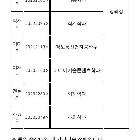
○
장려상
박해
20222095
○
회계학과
○
이다
20212113
○
정보통신전자공학부
○
이채
20202160
○
미디어기술콘텐츠학과
○
전현
20232280
○
회계학과
○
조효
20202049
○
사회학과
○
※
동일 수상내역 내 가나다순 정렬입니다