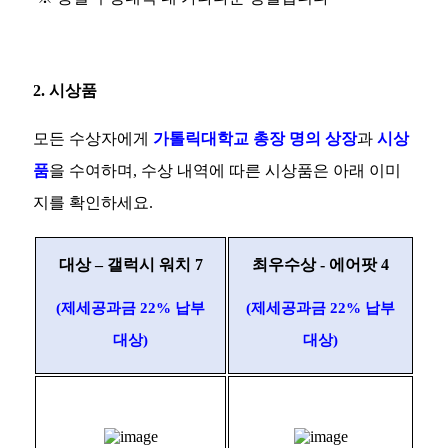
2.
시상품
모든 수상자에게
가톨릭대학교 총장 명의 상장
과
시상
품
을 수여하며
,
수상 내역에 따른 시상품은 아래 이미
지를 확인하세요
.
대상
–
갤럭시 워치
7
최우수상
-
에어팟
4
(
제세공과금
22%
납부
(
제세공과금
22%
납부
대상
)
대상
)