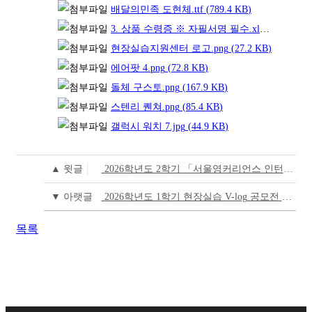
배달의민족 도현체.ttf
(789.4
KB
)
3. 상품 수령증 ※ 자필서명 필수.xlsx
(12.7
KB
)
현장실습지원센터 로고.png
(27.2
KB
)
에어팟 4.png
(72.8
KB
)
돌체 구스토.png
(167.9
KB
)
스텐리 퀜쳐.png
(85.4
KB
)
갤럭시 워치 7.jpg
(44.9
KB
)
▲ 윗글
2026학년도 2학기 「서울영커리언스 인턴십」 현장실습 참여 학생 모집
▼ 아랫글
2026학년도 1학기 현장실습 V-log 공모전 수상자 안내
목록