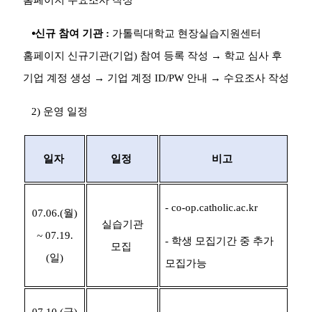
⦁
신규 참여 기관
:
가톨릭대학교 현장실습지원센터
홈페이지
신규기관
(
기업
)
참여 등록 작성
→
학교 심사 후
기업 계정 생성
→
기업 계정
ID/PW
안내
→
수요조사 작성
2)
운영 일정
일자
일정
비고
- co-op.catholic.ac.kr
07.06.(
월
)
실습기관
~ 07.19.
-
학생 모집기간 중 추가
모집
(
일
)
모집가능
07.10.(
금
)