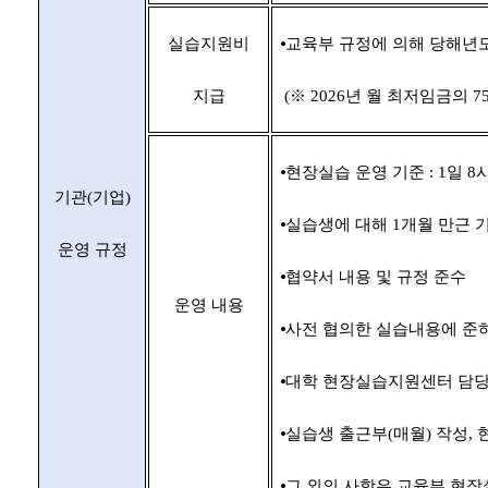
실습지원비
⦁
교육부 규정에 의해 당해년
지급
(
※
2026
년 월 최저임금의
7
⦁
현장실습 운영 기준
: 1
일
8
기관
(
기업
)
⦁
실습생에 대해
1
개월 만근 
운영 규정
⦁
협약서 내용 및 규정 준수
운영 내용
⦁
사전 협의한 실습내용에 준하
⦁
대학 현장실습지원센터 담당
⦁
실습생 출근부
(
매월
)
작성
,
⦁
그 외의 사항은 교육부 현장