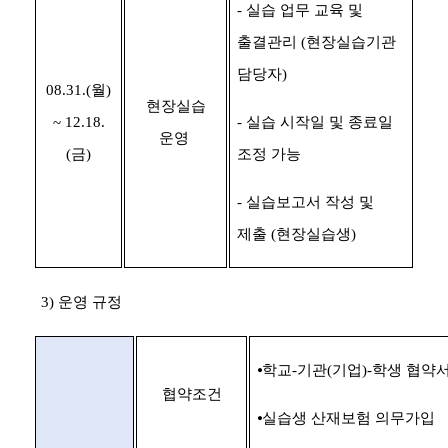
-
실습 업무 교육 및
출결관리
(
현장실습기관
담당자
)
08.31.(
월
)
현장실습
~ 12.18.
-
실습 시작일 및 종료일
운영
(
금
)
조정 가능
-
실습보고서 작성 및
제출
(
현장실습생
)
3)
운영 규정
⦁
학교
-
기관
(
기업
)-
학생 협약서
협약조건
⦁
실습생 산재보험 의무가입