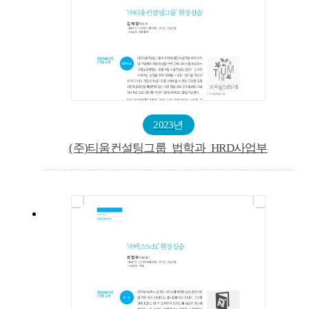
2023년
(주)티움컨설팅그룹_법학과_HRD사업부