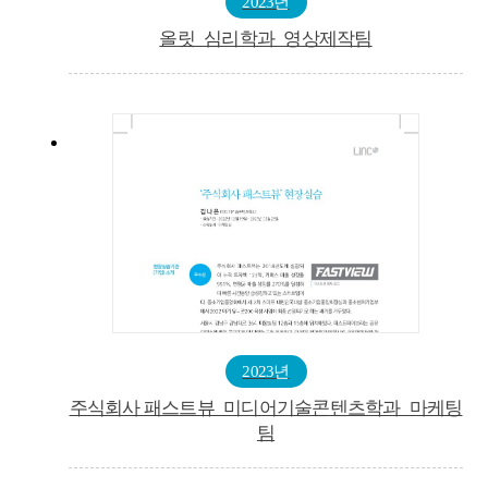
2023년
올릿_심리학과_영상제작팀
2023년
주식회사 패스트뷰_미디어기술콘텐츠학과_마케팅
팀